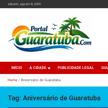
Skip
sábado, agosto 8, 2026
to
content
Tudo sobre a Cidade de Guaratuba no Litoral do Paraná
Portal Guaratuba
INÍCIO
A CIDADE
PUBLICIDADE LEGAL
GU
Home
Aniversário de Guaratuba
Tag:
Aniversário de Guaratuba