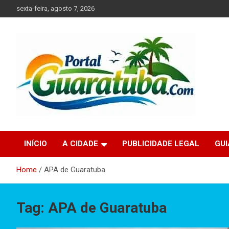
Skip
sexta-feira, agosto 7, 2026
to
content
Tudo sobre a Cidade de Guaratuba no Litoral do Paraná
Portal Guaratuba
INÍCIO
A CIDADE
PUBLICIDADE LEGAL
GU
Home
APA de Guaratuba
Tag:
APA de Guaratuba