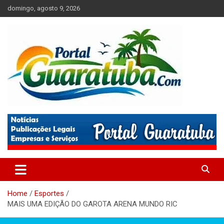
Skip
domingo, agosto 9, 2026
to
content
Tudo sobre a Cidade de Guaratuba no Litoral do Paraná
Portal Guaratuba
Home
Esportes
MAIS UMA EDIÇÃO DO GAROTA ARENA MUNDO RIC