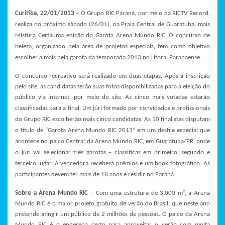
Curitiba, 22/01/2013
– O Grupo RIC Paraná, por meio da RICTV Record,
realiza no próximo sábado (26/01), na Praia Central de Guaratuba, mais
Mistura Certauma edição do Garota Arena Mundo RIC. O concurso de
beleza, organizado pela área de projetos especiais, tem como objetivo
escolher a mais bela garota da temporada 2013 no Litoral Paranaense.
O concurso recreativo será realizado em duas etapas. Após a inscrição
pelo site, as candidatas terão suas fotos disponibilizadas para a eleição do
público via internet, por meio do site
. As cinco mais votadas estarão
classificadas para a final. Um júri formado por convidados e profissionais
do Grupo RIC escolherão mais cinco candidatas. As 10 finalistas disputam
o título de “Garota Arena Mundo RIC 2013” em um desfile especial que
acontece no palco Central da Arena Mundo RIC, em Guaratuba/PR, onde
o júri vai selecionar três garotas – classificas em primeiro, segundo e
terceiro lugar. A vencedora receberá prêmios e um book fotográfico. As
participantes devem ter mais de 18 anos e residir no Paraná.
Sobre a Arena Mundo RIC
– Com uma estrutura de 3.000 m², a Arena
Mundo RIC é o maior projeto gratuito de verão do Brasil, que neste ano
pretende atingir um público de 2 milhões de pessoas. O palco da Arena
Mundo RIC é o endereço certo para aproveitar o verão com muita