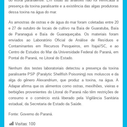
do litoral paranaense. Em todas as análises não foi verificada a
presença da toxina paralisante e a existência das algas produtoras
dessa toxina na água do mar.
As amostras de ostras e de água do mar foram coletadas entre 20
e 27 de outubro de locais de cultivo na Baía de Guaratuba, Baía
de Paranaguá e Baía de Guaraqueçaba. Os materiais foram
enviados ao Laboratório Oficial de Análise de Resíduos e
Contaminantes em Recursos Pesqueiros, em Itajaí/SC, e ao
Centro de Estudos do Mar da Universidade Federal do Paraná, em
Pontal do Paraná, no Litoral do Estado.
Nenhum dos testes laboratoriais detectou a presença da toxina
paralisante PSP (Paralytic Shellfish Poisoning) nos moluscos e da
alga do gênero Alexandrium, que produz a toxina, na água. A
Adapar afirma que os alimentos como ostras, mexilhões, vieiras e
berbigões provenientes do Litoral do Paraná não têm restrições de
consumo e o comércio está liberado pela Vigilância Sanitária
estadual, da Secretaria de Estado da Saúde.
Fonte: Governo do Paraná.
Visitas:
100