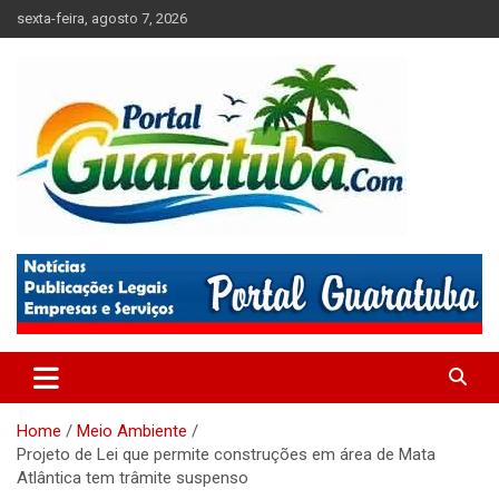
Skip
sexta-feira, agosto 7, 2026
to
content
Tudo sobre a Cidade de Guaratuba no Litoral do Paraná
Portal Guaratuba
Home
Meio Ambiente
Projeto de Lei que permite construções em área de Mata
Atlântica tem trâmite suspenso