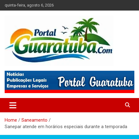
Skip
quinta-feira, agosto 6, 2026
to
content
Tudo sobre a Cidade de Guaratuba no Litoral do Paraná
Portal Guaratuba
Home
Saneamento
Sanepar atende em horários especiais durante a temporada