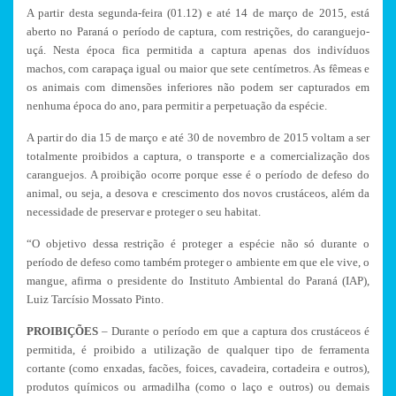
A partir desta segunda-feira (01.12) e até 14 de março de 2015, está
aberto no Paraná o período de captura, com restrições, do caranguejo-
uçá. Nesta época fica permitida a captura apenas dos indivíduos
machos, com carapaça igual ou maior que sete centímetros. As fêmeas e
os animais com dimensões inferiores não podem ser capturados em
nenhuma época do ano, para permitir a perpetuação da espécie.
A partir do dia 15 de março e até 30 de novembro de 2015 voltam a ser
totalmente proibidos a captura, o transporte e a comercialização dos
caranguejos. A proibição ocorre porque esse é o período de defeso do
animal, ou seja, a desova e crescimento dos novos crustáceos, além da
necessidade de preservar e proteger o seu habitat.
“O objetivo dessa restrição é proteger a espécie não só durante o
período de defeso como também proteger o ambiente em que ele vive, o
mangue, afirma o presidente do Instituto Ambiental do Paraná (IAP),
Luiz Tarcísio Mossato Pinto.
PROIBIÇÕES
– Durante o período em que a captura dos crustáceos é
permitida, é proibido a utilização de qualquer tipo de ferramenta
cortante (como enxadas, facões, foices, cavadeira, cortadeira e outros),
produtos químicos ou armadilha (como o laço e outros) ou demais