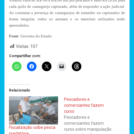
A multa varia de R$700 a R$100 mil por pescador e mais R$ 20,00 para
cada quilo de caranguejo capturado, além de responder a ação judicial.
Ao constatar a presença de caranguejos de tamanho ou capturados de
forma irregular, todos os animais e os materiais utilizados serão
apreendidos.
Fonte
: Governo do Estado.
Visitas:
107
Compartilhar com:
Relacionado
Pescadores e
comerciantes fazem
curso
Pescadores e
comerciantes fazem
Fiscalização coíbe pesca
curso sobre manipulação
predatória