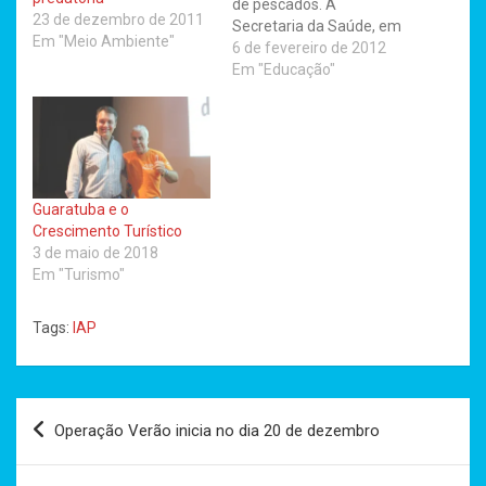
de pescados. A
23 de dezembro de 2011
Secretaria da Saúde, em
Em "Meio Ambiente"
parceria com a
6 de fevereiro de 2012
Universidade Federal do
Em "Educação"
Paraná, promove, a partir
desta segunda (6) até
quarta-feira (8), o curso
“Boas Práticas na
Manipulação do Pescado”
direcionado a pescadores
Guaratuba e o
e comerciantes do
Crescimento Turístico
Mercado Municipal de
3 de maio de 2018
Pescados de Matinhos,…
Em "Turismo"
Tags:
IAP
Navegação
Operação Verão inicia no dia 20 de dezembro
de
Post